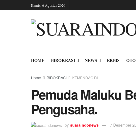
Kamis, 6 Agustus 2026
HOME
BIROKRASI
NEWS
EKBIS
OTO
Home
BIROKRASI
KEMENDAG RI
Pemuda Maluku Bel
Pengusaha.
by
suaraindonews
7 Desember 2