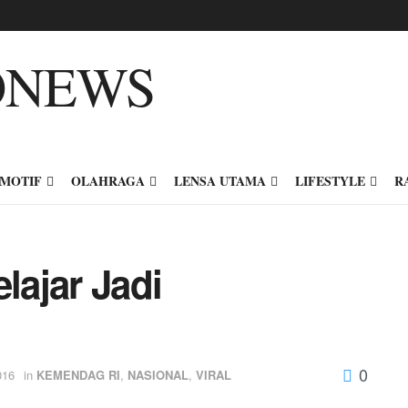
MOTIF
OLAHRAGA
LENSA UTAMA
LIFESTYLE
R
ajar Jadi
0
016
in
KEMENDAG RI
,
NASIONAL
,
VIRAL