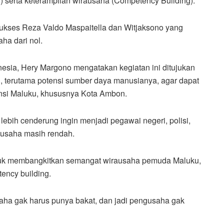
) serta keterampilan wirausaha (Competency Building).
sukses Reza Valdo Maspaitella dan Witjaksono yang
a dari nol.
nesia, Hery Margono mengatakan kegiatan ini ditujukan
, terutama potensi sumber daya manusianya, agar dapat
nsi Maluku, khususnya Kota Ambon.
lebih cenderung ingin menjadi pegawai negeri, polisi,
rausaha masih rendah.
ntuk membangkitkan semangat wirausaha pemuda Maluku,
tency building.
aha gak harus punya bakat, dan jadi pengusaha gak