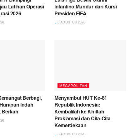
au Latihan Operasi
Infantino Mundur dari Kursi
grasi 2026
Presiden FIFA
26
6 AGUSTUS 2026
MEGAPOLITAN
emangat Berbagi,
Menyambut HUT Ke-81
 Harapan Indah
Republik Indonesia:
t Berkah
Kembalilah ke Khittah
Proklamasi dan Cita-Cita
26
Kemerdekaan
6 AGUSTUS 2026