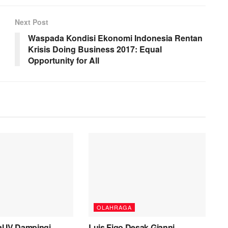
Next Post
Waspada Kondisi Ekonomi Indonesia Rentan
Krisis Doing Business 2017: Equal
Opportunity for All
OLAHRAGA
l IV Dampingi
Luis Figo Desak Gianni