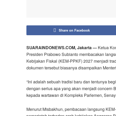
Share on Facebook
SUARAINDONEWS.COM, Jakarta —
Ketua Kom
Presiden Prabowo Subianto membacakan langs
Kebijakan Fiskal (KEM-PPKF) 2027 menjadi tradi
dokumen tersebut biasanya disampaikan Menter
“Ini adalah sebuah tradisi baru dan tentunya beg
dengan serius apa yang akan menjadi concern B
kepada wartawan di Kompleks Parlemen, Senayan
Menurut Misbakhun, pembacaan langsung KEM-P
pemerintah terhadap arah kebijakan Anggaran 