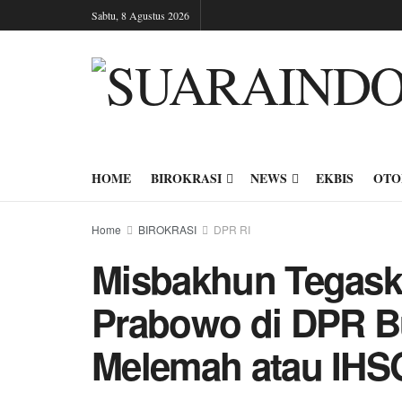
Sabtu, 8 Agustus 2026
HOME
BIROKRASI
NEWS
EKBIS
OTO
Home
BIROKRASI
DPR RI
Misbakhun Tegask
Prabowo di DPR B
Melemah atau IHS