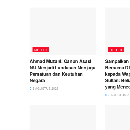
MPR RI
DPD RI
Ahmad Muzani: Qanun Asasi
Sampaikan
NU Menjadi Landasan Menjaga
Bersama DP
Persatuan dan Keutuhan
kepada Wap
Negara
Sultan: Be
yang Mene
8 AGUSTUS 2026
7 AGUSTUS 20