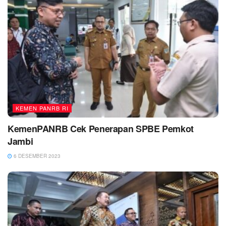
KEMEN PANRB RI
KemenPANRB Cek Penerapan SPBE Pemkot
Jambi
6 DESEMBER 2023