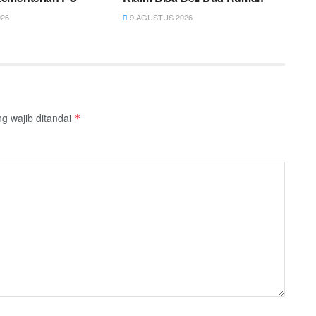
26
9 AGUSTUS 2026
g wajib ditandai
*