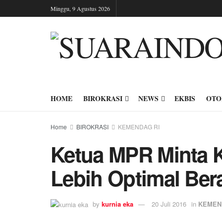
Minggu, 9 Agustus 2026
HOME
BIROKRASI
NEWS
EKBIS
OTO
Home
BIROKRASI
KEMENDAG RI
Ketua MPR Minta 
Lebih Optimal Ber
by
kurnia eka
20 Juli 2016
in
KEMEN