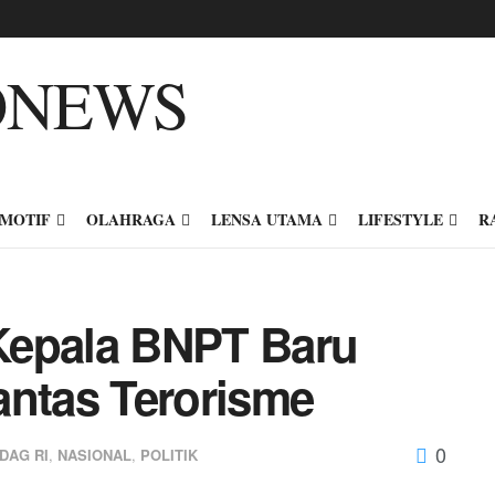
MOTIF
OLAHRAGA
LENSA UTAMA
LIFESTYLE
R
Kepala BNPT Baru
antas Terorisme
0
DAG RI
,
NASIONAL
,
POLITIK