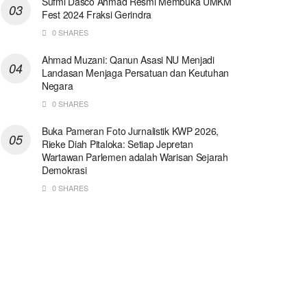
Sufmi Dasco Ahmad Resmi Membuka UMKM
Fest 2024 Fraksi Gerindra
0 SHARES
Ahmad Muzani: Qanun Asasi NU Menjadi
Landasan Menjaga Persatuan dan Keutuhan
Negara
0 SHARES
Buka Pameran Foto Jurnalistik KWP 2026,
Rieke Diah Pitaloka: Setiap Jepretan
Wartawan Parlemen adalah Warisan Sejarah
Demokrasi
0 SHARES