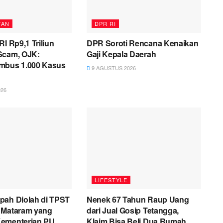
TAN
DPR RI
RI Rp9,1 Triliun
DPR Soroti Rencana Kenaikan
Scam, OJK:
Gaji Kepala Daerah
mbus 1.000 Kasus
9 AGUSTUS 2026
26
LIFESTYLE
pah Diolah di TPST
Nenek 67 Tahun Raup Uang
 Mataram yang
dari Jual Gosip Tetangga,
ementerian PU
Klaim Bisa Beli Dua Rumah