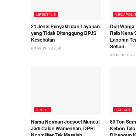
LIFESTYLE
MEGAPOLI
21 Jenis Penyakit dan Layanan
Duit Warga 
yang Tidak Ditanggung BPJS
Raib Kena 
Kesehatan
Laporan Te
Sehari
9 AGUSTUS 2026
9 AGUSTUS 20
DPR RI
DAERAH
Nama Norman Joesoef Muncul
60 Ton Sam
Jadi Calon Wamenhan, DPR:
Kebon Talo
Nonmiliter Tak Masalah
Dibangun K