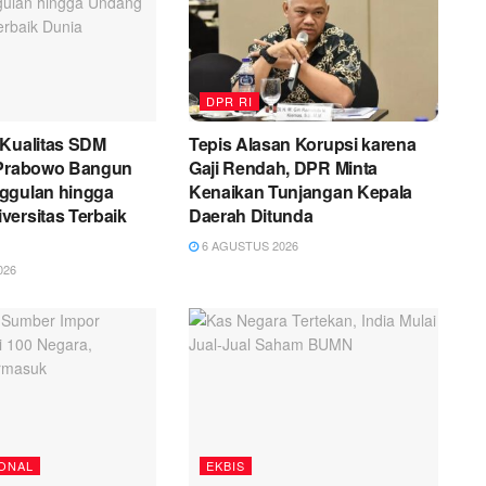
DPR RI
 Kualitas SDM
Tepis Alasan Korupsi karena
 Prabowo Bangun
Gaji Rendah, DPR Minta
ggulan hingga
Kenaikan Tunjangan Kepala
ersitas Terbaik
Daerah Ditunda
6 AGUSTUS 2026
026
ONAL
EKBIS