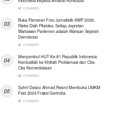
Indonesia kepada Amanat Konstitusi
0 SHARES
Buka Pameran Foto Jurnalistik KWP 2026,
Rieke Diah Pitaloka: Setiap Jepretan
Wartawan Parlemen adalah Warisan Sejarah
Demokrasi
0 SHARES
Menyambut HUT Ke-81 Republik Indonesia:
Kembalilah ke Khittah Proklamasi dan Cita-
Cita Kemerdekaan
0 SHARES
Sufmi Dasco Ahmad Resmi Membuka UMKM
Fest 2024 Fraksi Gerindra
0 SHARES