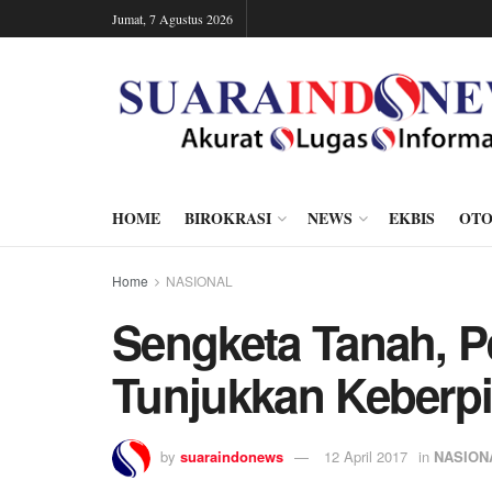
Jumat, 7 Agustus 2026
HOME
BIROKRASI
NEWS
EKBIS
OTO
Home
NASIONAL
Sengketa Tanah, P
Tunjukkan Keberp
by
suaraindonews
12 April 2017
in
NASION