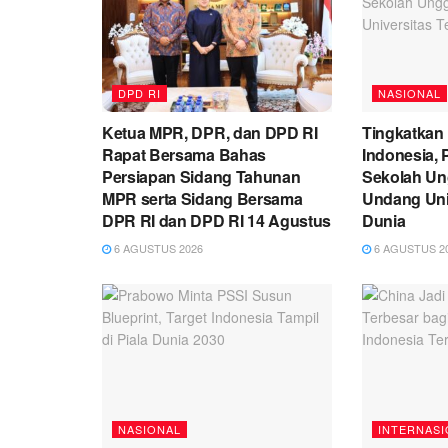
DPD RI
NASIONAL
Ketua MPR, DPR, dan DPD RI
Tingkatkan
Rapat Bersama Bahas
Indonesia,
Persiapan Sidang Tahunan
Sekolah Un
MPR serta Sidang Bersama
Undang Univ
DPR RI dan DPD RI 14 Agustus
Dunia
6 AGUSTUS 2026
6 AGUSTUS 2
NASIONAL
INTERNASI