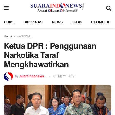
HOME
BIROKRASI
NEWS
EKBIS
OTOMOTIF
Home
NASIONAL
Ketua DPR : Penggunaan
Narkotika Taraf
Mengkhawatirkan
by
suaraindonews
31 Maret 2017