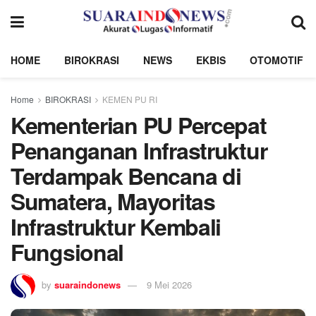
HOME
BIROKRASI
NEWS
EKBIS
OTOMOTIF
Home
BIROKRASI
KEMEN PU RI
Kementerian PU Percepat
Penanganan Infrastruktur
Terdampak Bencana di
Sumatera, Mayoritas
Infrastruktur Kembali
Fungsional
by
suaraindonews
9 Mei 2026