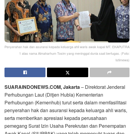
Penyerahan hak dan asuransi kepada keluarga ahli waris awak kapal MT. EKAPUTRA
1 atas nama Almaharhum Tosim yang meninggal dunia saat bertugas. (Foto:
Istimewa)
SUARAINDONEWS.COM, Jakarta
– Direktorat Jenderal
Perhubungan Laut (Ditjen Hubla) Kementerian
Perhubungan (Kemenhub) turut serta dalam memfasilitasi
penyerahan hak dan asuransi kepada keluarga ahli waris,
serta memberikan apresiasi kepada perusahaan
pemegang Surat Izin Usaha Perekrutan dan Penempatan
Awak Kapal (SIUPPAK) yang telah memenuhi tugas dan