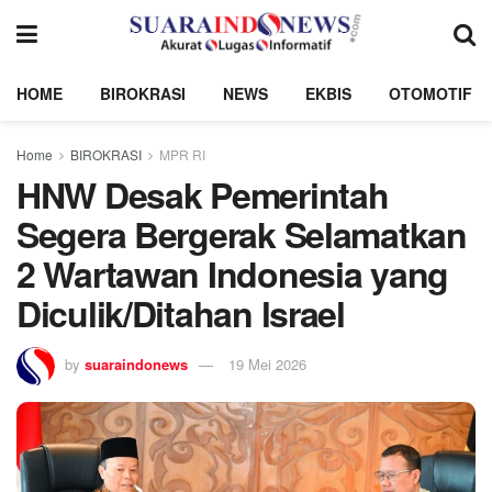
HOME
BIROKRASI
NEWS
EKBIS
OTOMOTIF
Home
BIROKRASI
MPR RI
HNW Desak Pemerintah
Segera Bergerak Selamatkan
2 Wartawan Indonesia yang
Diculik/Ditahan lsrael
by
suaraindonews
19 Mei 2026