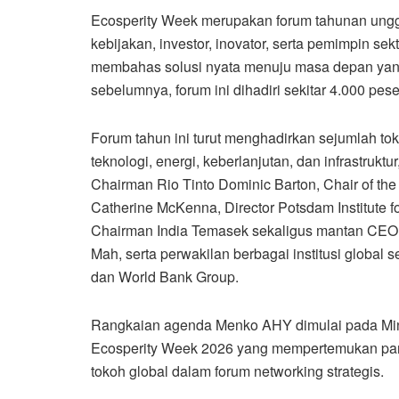
Ecosperity Week merupakan forum tahunan un
kebijakan, investor, inovator, serta pemimpin se
membahas solusi nyata menuju masa depan yang
sebelumnya, forum ini dihadiri sekitar 4.000 pes
Forum tahun ini turut menghadirkan sejumlah tok
teknologi, energi, keberlanjutan, dan infrastru
Chairman Rio Tinto Dominic Barton, Chair of t
Catherine McKenna, Director Potsdam Institute f
Chairman India Temasek sekaligus mantan CEO
Mah, serta perwakilan berbagai institusi globa
dan World Bank Group.
Rangkaian agenda Menko AHY dimulai pada Min
Ecosperity Week 2026 yang mempertemukan para
tokoh global dalam forum networking strategis.