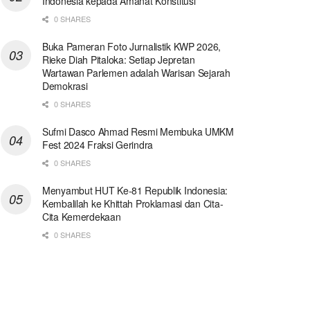
Indonesia kepada Amanat Konstitusi
0 SHARES
Buka Pameran Foto Jurnalistik KWP 2026,
Rieke Diah Pitaloka: Setiap Jepretan
Wartawan Parlemen adalah Warisan Sejarah
Demokrasi
0 SHARES
Sufmi Dasco Ahmad Resmi Membuka UMKM
Fest 2024 Fraksi Gerindra
0 SHARES
Menyambut HUT Ke-81 Republik Indonesia:
Kembalilah ke Khittah Proklamasi dan Cita-
Cita Kemerdekaan
0 SHARES