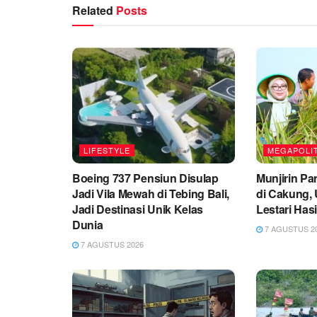
Related
Posts
LIFESTYLE
MEGAPOLI
Boeing 737 Pensiun Disulap
Munjirin Pa
Jadi Vila Mewah di Tebing Bali,
di Cakung, 
Jadi Destinasi Unik Kelas
Lestari Has
Dunia
7 AGUSTUS 2
7 AGUSTUS 2026