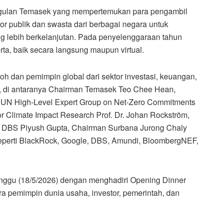
ggulan Temasek yang mempertemukan para pengambil
ktor publik dan swasta dari berbagai negara untuk
 lebih berkelanjutan. Pada penyelenggaraan tahun
erta, baik secara langsung maupun virtual.
oh dan pemimpin global dari sektor investasi, keuangan,
ktur, di antaranya Chairman Temasek Teo Chee Hean,
he UN High-Level Expert Group on Net-Zero Commitments
or Climate Impact Research Prof. Dr. Johan Rockström,
 DBS Piyush Gupta, Chairman Surbana Jurong Chaly
l seperti BlackRock, Google, DBS, Amundi, BloombergNEF,
ggu (18/5/2026) dengan menghadiri Opening Dinner
 pemimpin dunia usaha, investor, pemerintah, dan