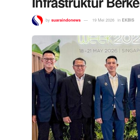
Infrastruktur Berk
by
suaraindonews
19 Mei 2026
in
EKBIS