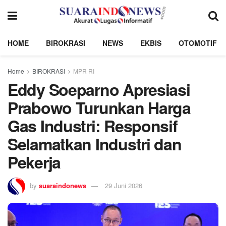
HOME
BIROKRASI
NEWS
EKBIS
OTOMOTIF
Home
BIROKRASI
MPR RI
Eddy Soeparno Apresiasi
Prabowo Turunkan Harga
Gas Industri: Responsif
Selamatkan Industri dan
Pekerja
by
suaraindonews
29 Juni 2026