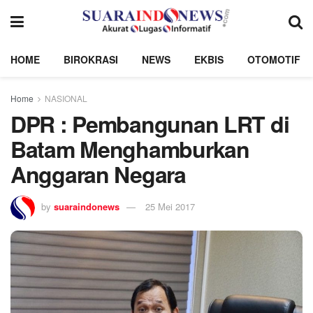
HOME
BIROKRASI
NEWS
EKBIS
OTOMOTIF
Home
NASIONAL
DPR : Pembangunan LRT di
Batam Menghamburkan
Anggaran Negara
by
suaraindonews
25 Mei 2017