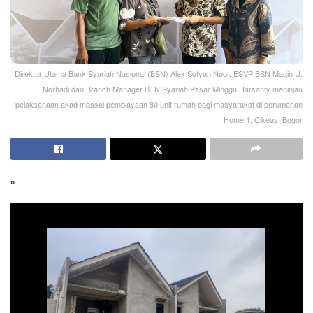
Direktur Utama Bank Syariah Nasional (BSN) Alex Sofyan Noor, ESVP BSN Maqin U.
Norhadi dan Branch Manager BTN Syariah Pasar Minggu Harsanty meninjau
pelaksanaan akad massal pembiayaan 80 unit rumah bagi masyarakat di perumahan
Home 1, Cikeas, Bogor
ⁿ