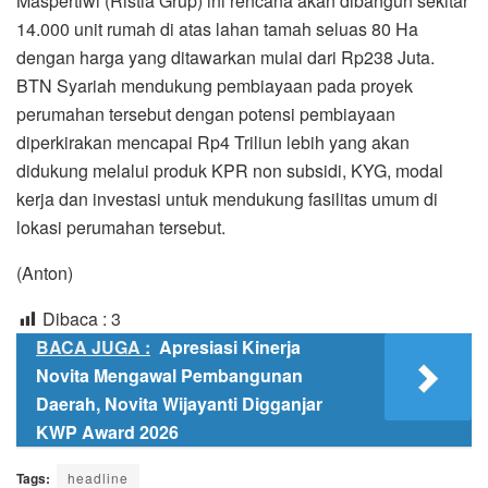
Maspertiwi (Ristia Grup) ini rencana akan dibangun sekitar
14.000 unit rumah di atas lahan tamah seluas 80 Ha
dengan harga yang ditawarkan mulai dari Rp238 Juta.
BTN Syariah mendukung pembiayaan pada proyek
perumahan tersebut dengan potensi pembiayaan
diperkirakan mencapai Rp4 Triliun lebih yang akan
didukung melalui produk KPR non subsidi, KYG, modal
kerja dan investasi untuk mendukung fasilitas umum di
lokasi perumahan tersebut.
(Anton)
Dibaca :
3
BACA JUGA :
Apresiasi Kinerja
Novita Mengawal Pembangunan
Daerah, Novita Wijayanti Digganjar
KWP Award 2026
Tags:
headline