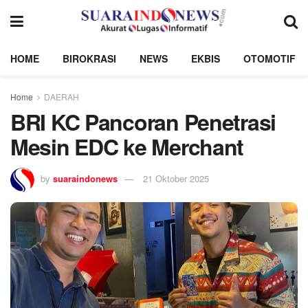
HOME
BIROKRASI
NEWS
EKBIS
OTOMOTIF
Home
DAERAH
BRI KC Pancoran Penetrasi
Mesin EDC ke Merchant
by
suaraindonews
21 Oktober 2025