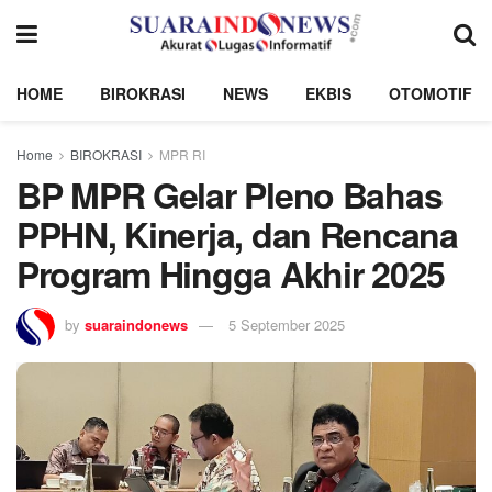
HOME
BIROKRASI
NEWS
EKBIS
OTOMOTIF
Home
BIROKRASI
MPR RI
BP MPR Gelar Pleno Bahas
PPHN, Kinerja, dan Rencana
Program Hingga Akhir 2025
by
suaraindonews
5 September 2025