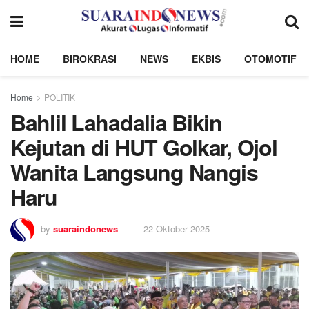
HOME
BIROKRASI
NEWS
EKBIS
OTOMOTIF
Home
POLITIK
Bahlil Lahadalia Bikin
Kejutan di HUT Golkar, Ojol
Wanita Langsung Nangis
Haru
by
suaraindonews
22 Oktober 2025