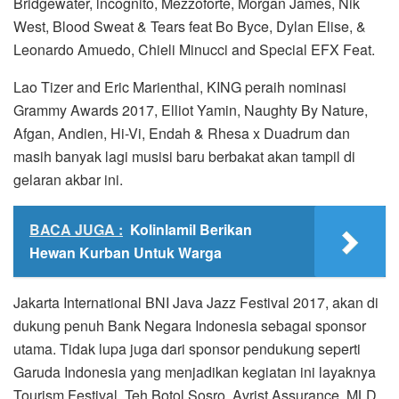
Bridgewater, lncognito, Mezzoforte, Morgan James, Nik
West, Blood Sweat & Tears feat Bo Byce, Dylan Elise, &
Leonardo Amuedo, Chieli Minucci and Special EFX Feat.
Lao Tizer and Eric Marienthal, KING peraih nominasi
Grammy Awards 2017, Elliot Yamin, Naughty By Nature,
Afgan, Andien, Hi-Vi, Endah & Rhesa x Duadrum dan
masih banyak lagi musisi baru berbakat akan tampil di
gelaran akbar ini.
BACA JUGA :
Kolinlamil Berikan
Hewan Kurban Untuk Warga
Jakarta International BNI Java Jazz Festival 2017, akan di
dukung penuh Bank Negara Indonesia sebagai sponsor
utama. Tidak lupa juga dari sponsor pendukung seperti
Garuda Indonesia yang menjadikan kegiatan ini layaknya
Tourism Festival, Teh Botol Sosro, Avrist Assurance, MLD,