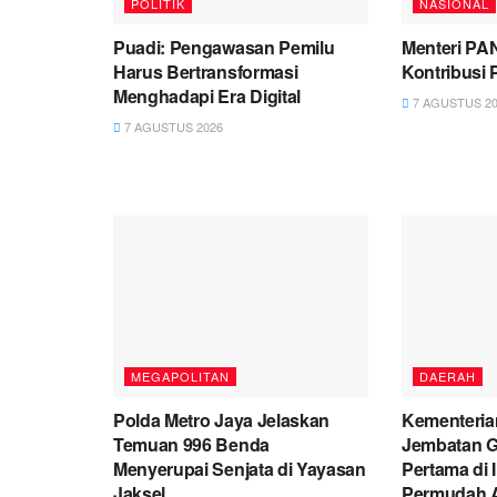
POLITIK
NASIONAL
Puadi: Pengawasan Pemilu
Menteri PA
Harus Bertransformasi
Kontribusi
Menghadapi Era Digital
7 AGUSTUS 20
7 AGUSTUS 2026
MEGAPOLITAN
DAERAH
Polda Metro Jaya Jelaskan
Kementeria
Temuan 996 Benda
Jembatan G
Menyerupai Senjata di Yayasan
Pertama di 
Jaksel
Permudah A