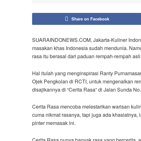
Share on Facebook
SUARAINDONEWS.COM, Jakarta-Kuliner Indones
masakan khas Indonesia sudah mendunia. Namun 
rasa itu berasal dari paduan rempah-rempah asli
Hal itulah yang menginspirasi Ranty Purnamasa
Ojek Pengkolan di RCTI, untuk mengenalkan re
disajikannya di “Cerita Rasa” di Jalan Sunda No.
Cerita Rasa mencoba melestarikan warisan kulin
cuma nikmat rasanya, tapi juga ada khasiatnya,
pinter memasak ini.
Cerita Rasa punya banyak rasa yang bercerita,