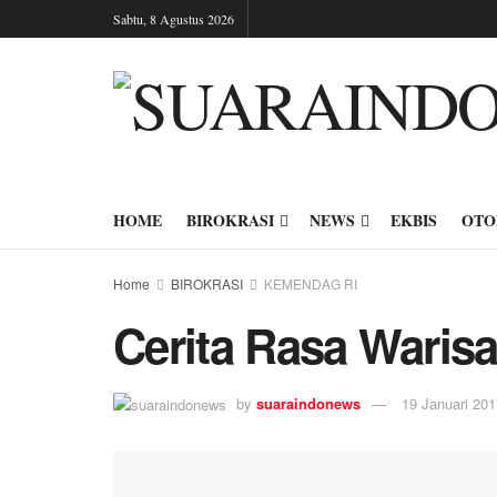
Sabtu, 8 Agustus 2026
HOME
BIROKRASI
NEWS
EKBIS
OTO
Home
BIROKRASI
KEMENDAG RI
Cerita Rasa Waris
by
suaraindonews
19 Januari 201