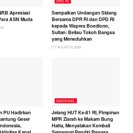
DPD RI
NRB Apresiasi
Sampaikan Undangan Sidang
 Para ASN Muda
Bersama DPR RI dan DPD RI
kepada Wapres Boediono,
26
Sultan: Beliau Tokoh Bangsa
yang Meneduhkan
7 AGUSTUS 2026
NASIONAL
n PU Hadirkan
Jelang HUT Ke-81 RI, Pimpinan
antung Geser
MPR Ziarah ke Makam Bung
Indonesia,
Hatta, Menyalakan Kembali
ktivitas Kapal
Semangat Pendiri Bangsa