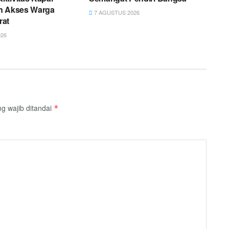
n Akses Warga
7 AGUSTUS 2026
rat
26
g wajib ditandai
*