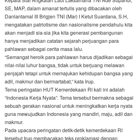
Kepala Staf Angkatan Laut Laksamana TNI Ade Supandi,
SE, MAP, dalam amanat tertulis yang dibacakan oleh
Danlantamal III Brigjen TNI (Mar) I Ketut Suardana, S.H,
mengatakan patriotisme dan nasionalisme pendahulu kita
akan menjadi sia-sia jika kita generasi pembangunan
hanya menjadikan catatan sejarah perjuangan para
pahlawan sebagai cerita masa lalu.
“Semangat heroik para pahlawan harus dijadikan sebagai
nilai-nilai luhur bangsa, tidak untuk berjuang melawan
penjajah tetapi untuk memajukan kehidupan bangsa yang
adil, makmur dan bermartabat,” kata Irup.
Tema peringatan HUT Kemerdekaan RI kali ini adalah
“Indonesia Kerja Nyata”. Tema tersebut bermakna sebagai
sebuah gerakan nasional untuk meningkatkan kerja nyata
guna mewujudkan Indonesia yang mandiri, maju, adil dan
makmur.
Pada upacara peringatan detik-detik kemerdekaan RI
tersebut Irup membacakan teks proklamasi dengan