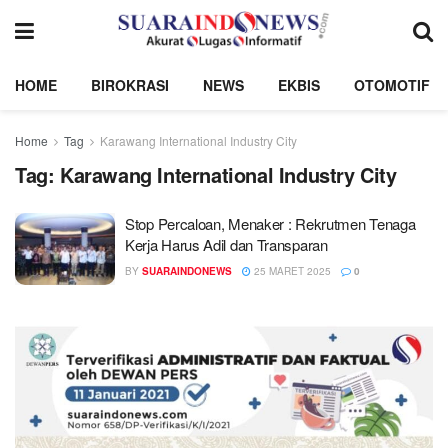
HOME
BIROKRASI
NEWS
EKBIS
OTOMOTIF
Home
Tag
Karawang International Industry City
Tag:
Karawang International Industry City
Stop Percaloan, Menaker : Rekrutmen Tenaga
Kerja Harus Adil dan Transparan
BY
SUARAINDONEWS
25 MARET 2025
0