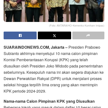
(Foto: ANTARA/HO-Kemenko Kumham Imipas)
SUARAINDONEWS.COM, Jakarta –
Presiden Prabowo
Subianto akhirnya menyetujui 10 nama calon pimpinan
Komisi Pemberantasan Korupsi (KPK) yang telah
diusulkan oleh Presiden Joko Widodo pada pemerintahan
sebelumnya. Kesepuluh nama ini akan segera diajukan ke
Dewan Perwakilan Rakyat (DPR) untuk menjalani proses
seleksi hingga terpilih lima orang yang akan memimpin
KPK periode 2024-2029.
Nama-nama Calon Pimpinan KPK yang Diusulkan
Beberapa tokoh yang masuk dalam daftar 10 besar calon