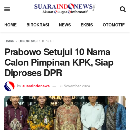
HOME
BIROKRASI
NEWS
EKBIS
OTOMOTIF
Home
BIROKRASI
KPK RI
Prabowo Setujui 10 Nama
Calon Pimpinan KPK, Siap
Diproses DPR
by
suaraindonews
8 November 2024