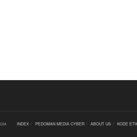
INDEX
PEDOMAN MEDIA CYBER
ABOUT US
KODE ETI
DIA