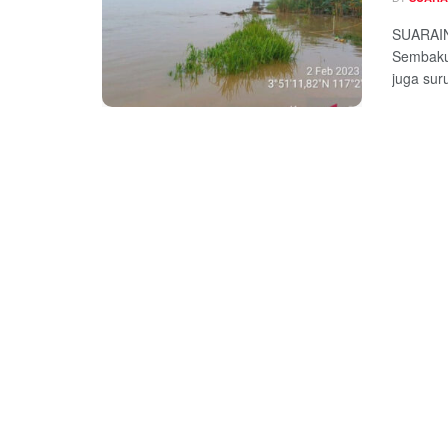
SUARAIN
Sembakun
juga suru