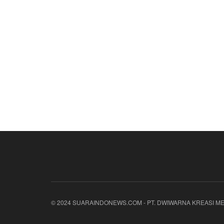
© 2024 SUARAINDONEWS.COM - PT. DWIWARNA KREASI ME