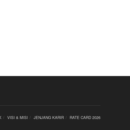
K
VISI & MISI
JENJANG KARIR
RATE CARD 2026