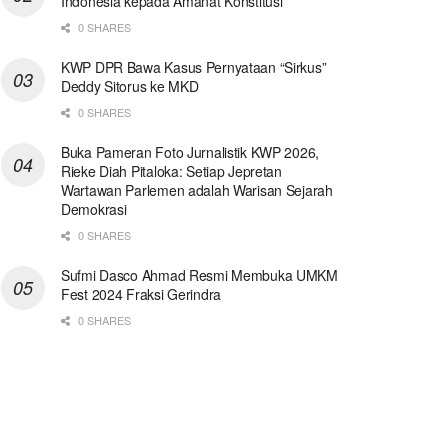
Indonesia kepada Amanat Konstitusi
0 SHARES
KWP DPR Bawa Kasus Pernyataan “Sirkus”
Deddy Sitorus ke MKD
0 SHARES
Buka Pameran Foto Jurnalistik KWP 2026,
Rieke Diah Pitaloka: Setiap Jepretan
Wartawan Parlemen adalah Warisan Sejarah
Demokrasi
0 SHARES
Sufmi Dasco Ahmad Resmi Membuka UMKM
Fest 2024 Fraksi Gerindra
0 SHARES