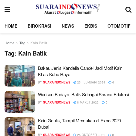
HOME
BIROKRASI
NEWS
EKBIS
OTOMOTIF
Home
Tag
Kain Batik
Tag:
Kain Batik
Bakau Jenis Kandelia Candel Jadi Motif Kain
Khas Kubu Raya
BY
SUARAINDONEWS
23 FEBRUARI 2024
0
Warisan Budaya, Batik Sebagai Sarana Edukasi
BY
SUARAINDONEWS
8 MARET 2022
0
Kain Geulis, Tampil Memukau di Expo 2020
Dubai
BY
SUARAINDONEWS
25 OKTOBER 2021
0