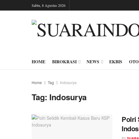
Sabtu, 8 Agustus 2026
HOME
BIROKRASI
NEWS
EKBIS
OTO
Home
Tag
Indosurya
Tag:
Indosurya
Polri
Indos
BY
SUARA