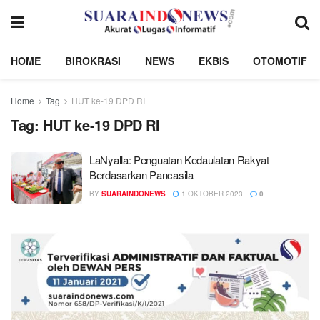
HOME
BIROKRASI
NEWS
EKBIS
OTOMOTIF
Home
Tag
HUT ke-19 DPD RI
Tag:
HUT ke-19 DPD RI
LaNyalla: Penguatan Kedaulatan Rakyat
Berdasarkan Pancasila
BY
SUARAINDONEWS
1 OKTOBER 2023
0