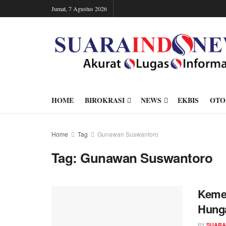
Jumat, 7 Agustus 2026
HOME
BIROKRASI
NEWS
EKBIS
OTO
Home
Tag
Gunawan Suswantoro
Tag:
Gunawan Suswantoro
Keme
Hung
BY
SUARA