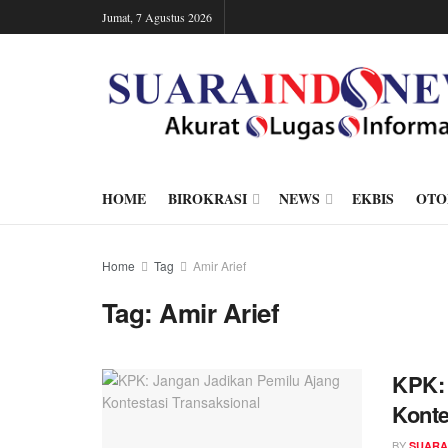
Jumat, 7 Agustus 2026
HOME
BIROKRASI
NEWS
EKBIS
OTO
Home
Tag
Amir Arief
Tag:
Amir Arief
KPK: 
Konte
BY
SUARA