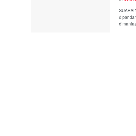
SUARAIND
dipandan
dimanfaa