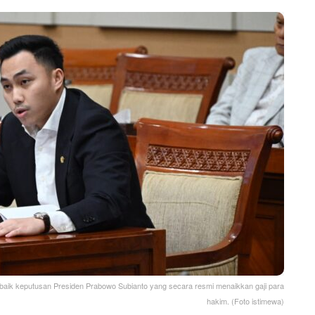
baik keputusan Presiden Prabowo Subianto yang secara resmi menaikkan gaji para
hakim. (Foto istimewa)