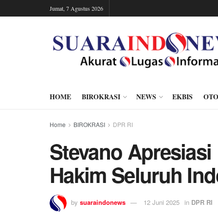
Jumat, 7 Agustus 2026
HOME
BIROKRASI
NEWS
EKBIS
OTO
Home
BIROKRASI
DPR RI
Stevano Apresiasi 
Hakim Seluruh Ind
by
suaraindonews
12 Juni 2025
in
DPR RI