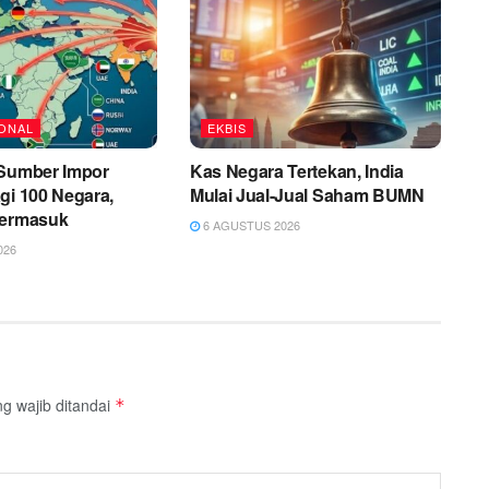
ONAL
EKBIS
 Sumber Impor
Kas Negara Tertekan, India
gi 100 Negara,
Mulai Jual-Jual Saham BUMN
Termasuk
6 AGUSTUS 2026
026
g wajib ditandai
*