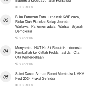
Indonesia kepada Amanat Konstitusi
0 SHARES
Buka Pameran Foto Jurnalistik KWP 2026,
Rieke Diah Pitaloka: Setiap Jepretan
Wartawan Parlemen adalah Warisan Sejarah
Demokrasi
0 SHARES
Menyambut HUT Ke-81 Republik Indonesia:
Kembalilah ke Khittah Proklamasi dan Cita-
Cita Kemerdekaan
0 SHARES
Sufmi Dasco Ahmad Resmi Membuka UMKM
Fest 2024 Fraksi Gerindra
0 SHARES