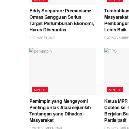
Eddy Soeparno: Premanisme
Tumbuhkan
Ormas Gangguan Serius
Masyarakat
Target Pertumbuhan Ekonomi,
Pembangun
Harus Diberantas
Lebih Baik
17 MARET 2025
30 NOVEMBER
MPR RI
MPR RI
Pemimpin yang Mengayomi
Ketua MPR 
Penting untuk Atasi sejumlah
Coblos ke 
Tantangan yang Dihadapi
Berjalan Ba
Masyarakat
Partisipatif
28 NOVEMBER 2024
27 NOVEMBER