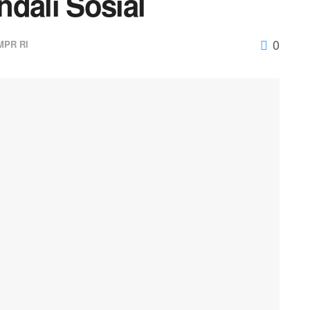
dali Sosial
0
MPR RI