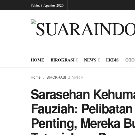
Sabtu, 8 Agustus 2026
HOME
BIROKRASI
NEWS
EKBIS
OTO
Home
BIROKRASI
MPR RI
Sarasehan Kehumas
Fauziah: Pelibata
Penting, Mereka Bu