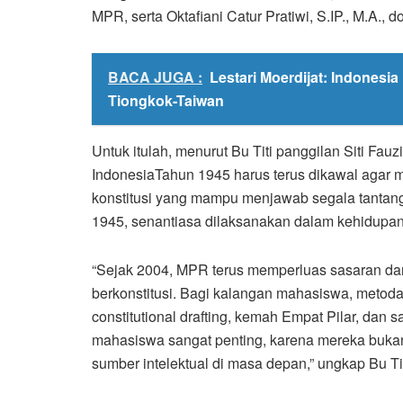
MPR, serta Oktafiani Catur Pratiwi, S.IP., M.A., 
BACA JUGA :
Lestari Moerdijat: Indones
Tiongkok-Taiwan
Untuk itulah, menurut Bu Titi panggilan Siti F
IndonesiaTahun 1945 harus terus dikawal agar men
konstitusi yang mampu menjawab segala tanta
1945, senantiasa dilaksanakan dalam kehidupa
“Sejak 2004, MPR terus memperluas sasaran 
berkonstitusi. Bagi kalangan mahasiswa, metoda y
constitutional drafting, kemah Empat Pilar, dan s
mahasiswa sangat penting, karena mereka bukan s
sumber intelektual di masa depan,” ungkap Bu Tit