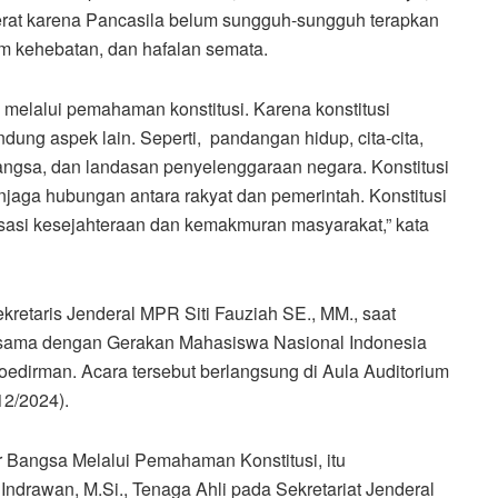
rat karena Pancasila belum sungguh-sungguh terapkan
im kehebatan, dan hafalan semata.
melalui pemahaman konstitusi. Karena konstitusi
g aspek lain. Seperti, pandangan hidup, cita-cita,
 bangsa, dan landasan penyelenggaraan negara. Konstitusi
jaga hubungan antara rakyat dan pemerintah. Konstitusi
isasi kesejahteraan dan kemakmuran masyarakat,” kata
retaris Jenderal MPR Siti Fauziah SE., MM., saat
ama dengan Gerakan Mahasiswa Nasional Indonesia
oedirman. Acara tersebut berlangsung di Aula Auditorium
12/2024).
Bangsa Melalui Pemahaman Konstitusi, itu
Indrawan, M.Si., Tenaga Ahli pada Sekretariat Jenderal