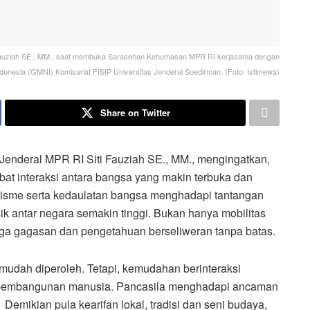
 Fauziah SE., MM., saat membuka Sarasehan Kehumasan MPR RI kerjasama dengan
onesia (GMNI) Komisariat FISIP Universitas Jenderal Soedirman. (Foto: Istimewa)
Share on Twitter
 Jenderal MPR RI Siti Fauziah SE., MM., mengingatkan,
bat interaksi antara bangsa yang makin terbuka dan
alisme serta kedaulatan bangsa menghadapi tantangan
isik antar negara semakin tinggi. Bukan hanya mobilitas
ga gagasan dan pengetahuan berseliweran tanpa batas.
mudah diperoleh. Tetapi, kemudahan berinteraksi
 pembangunan manusia. Pancasila menghadapi ancaman
r. Demikian pula kearifan lokal, tradisi dan seni budaya,