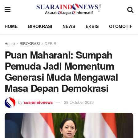
HOME
BIROKRASI
NEWS
EKBIS
OTOMOTIF
Home
BIROKRASI
DPR RI
Puan Maharani: Sumpah
Pemuda Jadi Momentum
Generasi Muda Mengawal
Masa Depan Demokrasi
by
suaraindonews
28 Oktober 2025