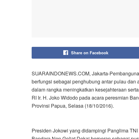
Share on Facebook
SUARAINDONEWS.COM, Jakarta-
Pembangun
berfungsi sebagai penghubung
antar pulau dan a
dalam rangka
meningkatkan kesejahteraan
serta
RI Ir. H. Joko Widodo pada acara peresmian Ba
Provinsi Papua, Selasa (18/10/2016).
Presiden Jokowi yang didampingi Panglima TNI
Bandara Nop Goliat Dekai berperan sebagai pusa