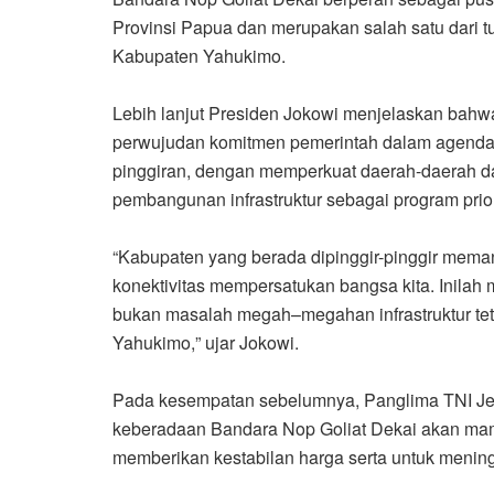
Provinsi Papua dan merupakan salah satu dari 
Kabupaten Yahukimo.
Lebih lanjut Presiden Joko
wi
menjelaskan bahw
perwujudan komitmen pemerintah dalam agenda
pinggiran
,
dengan memperkuat daerah-daerah da
pembangunan infrastruktur sebagai program prio
“Kabupaten yang
berada di
pinggir-pinggir mema
konek
ti
vitas mempersatukan bangsa kita
. I
nilah 
bukan masalah megah
–
megahan infrastruktur te
Yahukimo,
” ujar Jokowi.
Pada kesempatan sebelum
n
ya
,
Panglima TNI
J
keberadaan Bandara Nop Goliat
Dekai
akan mam
memberikan kestabilan harga serta untuk menin