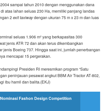
ak 2004 sampai tahun 2010 dengan menggunakan dana
 atas lahan seluas 230 Ha, memiliki panjang landas
engan 2
exit taxiway
dengan ukuran 75 m x 23 m dan luas
erminal seluas 1.906 m² yang berkapasitas 300
awat jenis ATR 72 dan akan terus dikembangkan
 jenis Boeing 737. Hingga saat ini, jumlah penerbangan
inya mencapai 15 pergerakan.
ndampingi Presiden RI meresmikan program
“
Satu
ngan peninjau
a
n pesawat angkut BBM Air Tractor AT-802,
i ibu hamil dan balita.(EKJ)
Nominasi Fashon Design Competition