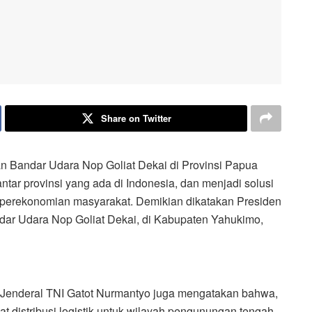
Share on Twitter
an
Bandar Udara Nop Goliat Dekai
di Provinsi Papua
ntar provinsi yang ada di
I
ndonesia
,
dan
menjadi solusi
perekonomian masyarakat
. Demikian dikatakan Presiden
ndar U
dara Nop Goliat Dekai
,
di Kabupaten Yahukimo,
 Jenderal TNI Gatot Nurmantyo juga mengatakan bahwa,
t distribusi logistik untuk wilayah pengunungan tengah