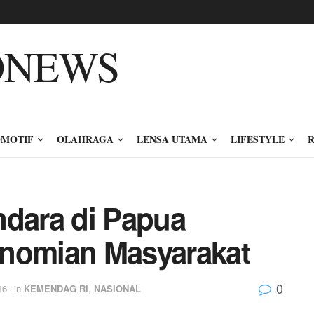
MOTIF
OLAHRAGA
LENSA UTAMA
LIFESTYLE
dara di Papua
onomian Masyarakat
0
16
in
KEMENDAG RI
,
NASIONAL