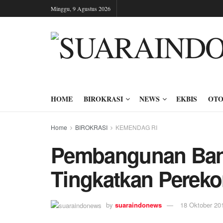
Minggu, 9 Agustus 2026
HOME
BIROKRASI
NEWS
EKBIS
OTO
Home
BIROKRASI
KEMENDAG RI
Pembangunan Ban
Tingkatkan Perek
by
suaraindonews
18 Oktober 20