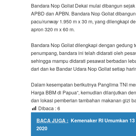
Bandara Nop Goliat Dekai mulai dibangun sej
APBD dan APBN. Bandara Nop Goliat dibangun di
pacu/
runway
1.950 m x 30 m, yang dilengkapi d
apron 320 m x 60 m.
Bandara Nop Goliat dilengkapi dengan gedung t
penumpang, bandara ini telah didarati oleh pes
sehingga mampu didarati pesawat berbadan lebar
dari dan ke Bandar Udara Nop Goliat setiap har
Dalam kesempatan berikutnya Panglima TNI me
Harga BBM di Papua
”,
kemudian dilanjutkan de
dan lokasi pemberian tambahan makanan gizi bag
Dibaca :
6
BACA JUGA :
Kemenaker RI Umumkan 13 
2020