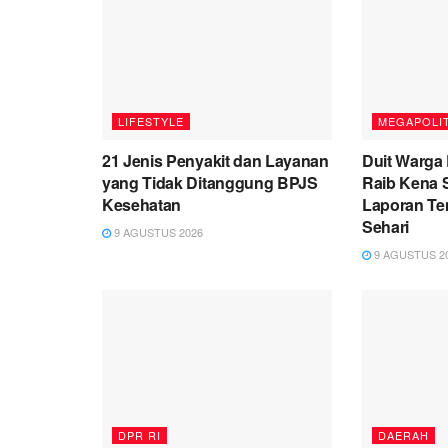
LIFESTYLE
MEGAPOLI
21 Jenis Penyakit dan Layanan
Duit Warga 
yang Tidak Ditanggung BPJS
Raib Kena 
Kesehatan
Laporan Te
Sehari
9 AGUSTUS 2026
9 AGUSTUS 2
DPR RI
DAERAH