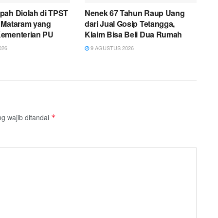
pah Diolah di TPST
Nenek 67 Tahun Raup Uang
 Mataram yang
dari Jual Gosip Tetangga,
ementerian PU
Klaim Bisa Beli Dua Rumah
026
9 AGUSTUS 2026
g wajib ditandai
*