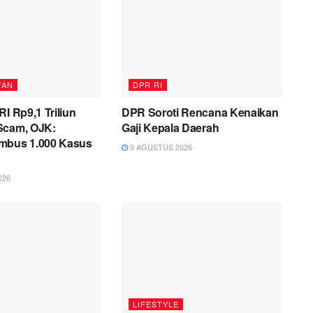
TAN
DPR RI
RI Rp9,1 Triliun
DPR Soroti Rencana Kenaikan
Scam, OJK:
Gaji Kepala Daerah
mbus 1.000 Kasus
9 AGUSTUS 2026
026
LIFESTYLE