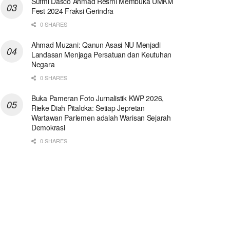
Sufmi Dasco Ahmad Resmi Membuka UMKM
Fest 2024 Fraksi Gerindra
0 SHARES
Ahmad Muzani: Qanun Asasi NU Menjadi
Landasan Menjaga Persatuan dan Keutuhan
Negara
0 SHARES
Buka Pameran Foto Jurnalistik KWP 2026,
Rieke Diah Pitaloka: Setiap Jepretan
Wartawan Parlemen adalah Warisan Sejarah
Demokrasi
0 SHARES