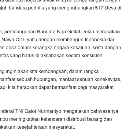
tujuh bandara perintis yang menghubungkan 517
D
esa di
a
,
p
embangunan Bandara Nop Goliat
Dekia merupakan
 Nawa Cita, yaitu dengan membangun Indonesia dari
n desa dalam kerangka negara kesatuan
,
serta
dengan
ritas yang harus dilaksanakan secara konsisten.
ng ingin
akan
kita kembangkan,
dalam rangka
manfaat sebuah hubungan, manfaat sebuah konektivitas,
tapi kita harapkan dapat bermanfaat bagi masyarakat
enderal TNI Gatot Nurmantyo mengatakan bahwasanya
pu meningkatkan kelancaran distribusi barang dan
gkatkan kesejahteraan masyarakat.