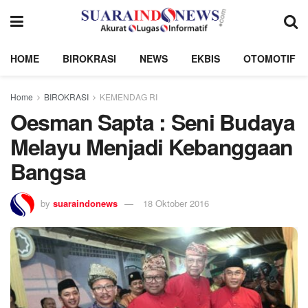
HOME
BIROKRASI
NEWS
EKBIS
OTOMOTIF
Home
BIROKRASI
KEMENDAG RI
Oesman Sapta : Seni Budaya
Melayu Menjadi Kebanggaan
Bangsa
by
suaraindonews
18 Oktober 2016