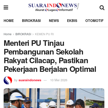
HOME
BIROKRASI
NEWS
EKBIS
OTOMOTIF
Home
BIROKRASI
KEMEN PU RI
Menteri PU Tinjau
Pembangunan Sekolah
Rakyat Cilacap, Pastikan
Pekerjaan Berjalan Optimal
by
suaraindonews
10 Mei 2026