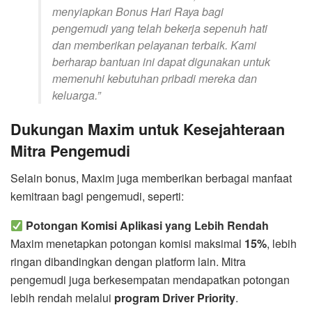
menyiapkan Bonus Hari Raya bagi
pengemudi yang telah bekerja sepenuh hati
dan memberikan pelayanan terbaik. Kami
berharap bantuan ini dapat digunakan untuk
memenuhi kebutuhan pribadi mereka dan
keluarga.”
Dukungan Maxim untuk Kesejahteraan
Mitra Pengemudi
Selain bonus, Maxim juga memberikan berbagai manfaat
kemitraan bagi pengemudi, seperti:
Potongan Komisi Aplikasi yang Lebih Rendah
Maxim menetapkan potongan komisi maksimal
15%
, lebih
ringan dibandingkan dengan platform lain. Mitra
pengemudi juga berkesempatan mendapatkan potongan
lebih rendah melalui
program Driver Priority
.