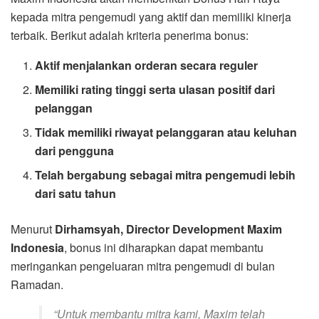
kepada mitra pengemudi yang aktif dan memiliki kinerja
terbaik. Berikut adalah kriteria penerima bonus:
Aktif menjalankan orderan secara reguler
Memiliki rating tinggi serta ulasan positif dari
pelanggan
Tidak memiliki riwayat pelanggaran atau keluhan
dari pengguna
Telah bergabung sebagai mitra pengemudi lebih
dari satu tahun
Menurut
Dirhamsyah, Director Development Maxim
Indonesia
, bonus ini diharapkan dapat membantu
meringankan pengeluaran mitra pengemudi di bulan
Ramadan.
“Untuk membantu mitra kami, Maxim telah