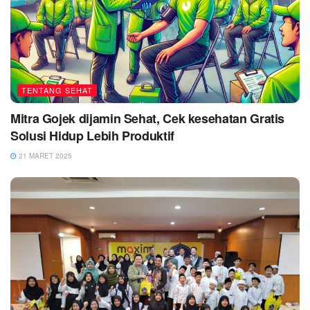
TENTANG SEHAT
Mitra Gojek dijamin Sehat, Cek kesehatan Gratis
Solusi Hidup Lebih Produktif
21 MARET 2025