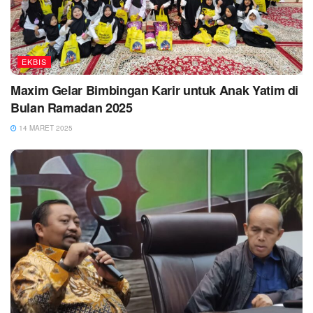
EKBIS
Maxim Gelar Bimbingan Karir untuk Anak Yatim di
Bulan Ramadan 2025
14 MARET 2025