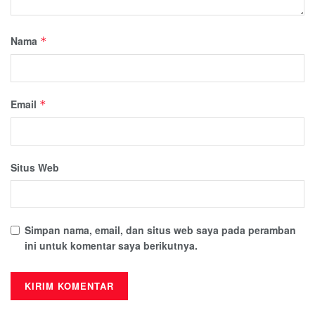
Nama
*
Email
*
Situs Web
Simpan nama, email, dan situs web saya pada peramban
ini untuk komentar saya berikutnya.