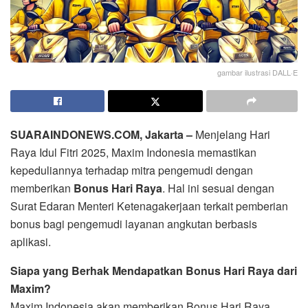
gambar ilustrasi DALL·E
SUARAINDONEWS.COM, Jakarta –
Menjelang Hari
Raya Idul Fitri 2025, Maxim Indonesia memastikan
kepeduliannya terhadap mitra pengemudi dengan
memberikan
Bonus Hari Raya
. Hal ini sesuai dengan
Surat Edaran Menteri Ketenagakerjaan terkait pemberian
bonus bagi pengemudi layanan angkutan berbasis
aplikasi.
Siapa yang Berhak Mendapatkan Bonus Hari Raya dari
Maxim?
Maxim Indonesia akan memberikan Bonus Hari Raya