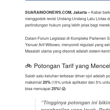
SUARAINDONEWS.COM, Jakarta –
Kabar baik 
menggodok revisi Undang-Undang Lalu Lintas 
perlindungan hukum yang lebih jelas bagi merek
Dalam Forum Legislasi di Kompleks Parlemen S
Yanuar Arif Wibowo, menyoroti regulasi yang se
Masalah utama yang disoroti adalah sistem kemitr
🚲 Potongan Tarif yang Mence
Salah satu keluhan terbesar driver ojol adalah po
maksimal
20%
(15% untuk aplikator dan 5% untu
bisa mencapai
25%!
😱
“Tingginya potongan ini biki
penghasilan yang layak. Pada