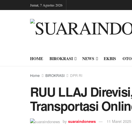
Jumat, 7 Agustus 2026
HOME
BIROKRASI
NEWS
EKBIS
OTO
Home
BIROKRASI
DPR RI
RUU LLAJ Direvisi,
Transportasi Onli
by
suaraindonews
11 Maret 2025