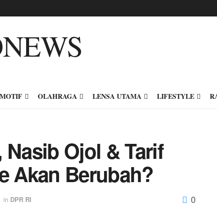
MOTIF
OLAHRAGA
LENSA UTAMA
LIFESTYLE
R
 Nasib Ojol & Tarif
ne Akan Berubah?
0
in
DPR RI