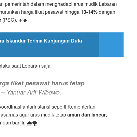
pan pemerintah dalam menghadapi arus mudik Lebaran
enurunkan harga tiket pesawat hingga
13-14%
dengan
 (PSC). ✈️🔥
dra Iskandar Terima Kunjungan Duta
laku saat Lebaran saja!
ga tiket pesawat harus tetap
– Yanuar Arif Wibowo.
koordinasi antarinstansi seperti Kementerian
sarnas agar arus mudik tetap
aman dan lancar
,
dan banjir. 🌧️🌪️