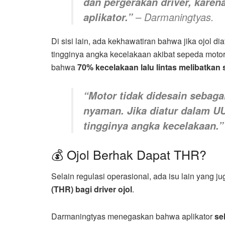
dan pergerakan driver, karen
– Darmaningtyas.
aplikator.”
Di sisi lain, ada kekhawatiran bahwa jika ojol d
tingginya angka kecelakaan akibat sepeda motor
bahwa
70% kecelakaan lalu lintas melibatkan
“Motor tidak didesain seba
nyaman. Jika diatur dalam U
tingginya angka kecelakaan.”
💰 Ojol Berhak Dapat THR?
Selain regulasi operasional, ada isu lain yang j
(THR) bagi driver ojol
.
Darmaningtyas menegaskan bahwa aplikator
se