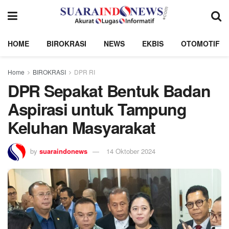
HOME
BIROKRASI
NEWS
EKBIS
OTOMOTIF
Home
BIROKRASI
DPR RI
DPR Sepakat Bentuk Badan
Aspirasi untuk Tampung
Keluhan Masyarakat
by
suaraindonews
14 Oktober 2024