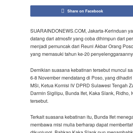
Share on Facebook
SUARAINDONEWS.COM, Jakarta-Kerinduan yang d
datang dari atmosfir yang coba dihimpun dari p
menjadi pemuncak dari Reuni Akbar Orang Poso
yang memasuki tahun ke-20 penyelenggaraanny
Demikian suasana kebatinan tersebut muncul saa
6-8 November mendatang di Poso, yang dihadiri
MSi, Ketua Komisi IV DPRD Sulawesi Tengah Zal
Darmin Sigilipu, Bunda Ifet, Kaka Slank, Ridho,
tersebut.
Terkait suasana kebatinan itu, Bunda Ifet men
membawa misi mulia berharap dapat memberita
dikunjungi. Bahkan Kaka Slank pun menambahka