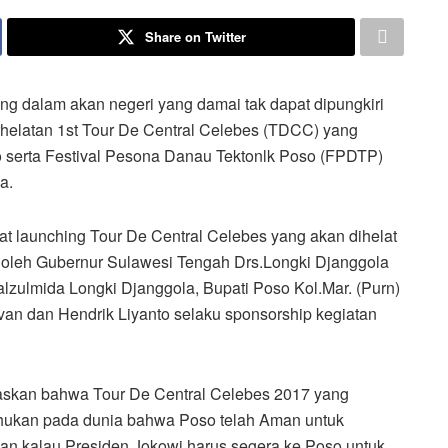
Share on Twitter
alam akan negeri yang damai tak dapat dipungkiri
erhelatan 1st Tour De Central Celebes (TDCC) yang
 serta Festival Pesona Danau Tektonlk Poso (FPDTP)
a.
t launching Tour De Central Celebes yang akan dihelat
 oleh Gubernur Sulawesi Tengah Drs.Longki Djanggola
zulmida Longki Djanggola, Bupati Poso Kol.Mar. (Purn)
 Ivan dan Hendrik Liyanto selaku sponsorship kegiatan
egaskan bahwa Tour De Central Celebes 2017 yang
hukan pada dunia bahwa Poso telah Aman untuk
n kalau Presiden Jokowi harus segera ke Poso untuk