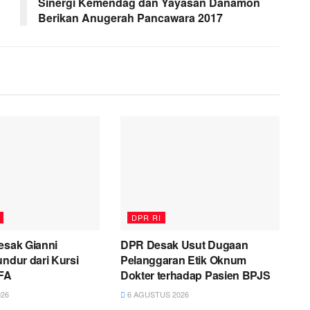
Sinergi Kemendag dan Yayasan Danamon
Berikan Anugerah Pancawara 2017
DPR RI
esak Gianni
DPR Desak Usut Dugaan
undur dari Kursi
Pelanggaran Etik Oknum
IFA
Dokter terhadap Pasien BPJS
26
6 AGUSTUS 2026