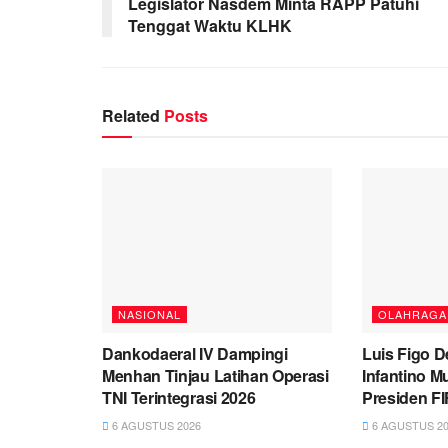
Legislator Nasdem Minta RAPP Patuhi
Tenggat Waktu KLHK
Related
Posts
NASIONAL
OLAHRAGA
Dankodaeral IV Dampingi
Luis Figo D
Menhan Tinjau Latihan Operasi
Infantino M
TNI Terintegrasi 2026
Presiden F
6 AGUSTUS 2026
6 AGUSTUS 20