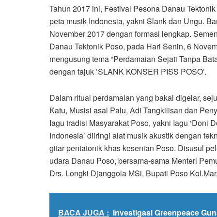
Tahun 2017 ini, Festival Pesona Danau Tektonik
peta musik Indonesia, yakni Slank dan Ungu. Ba
November 2017 dengan formasi lengkap. Sement
Danau Tektonik Poso, pada Hari Senin, 6 Novem
mengusung tema “Perdamaian Sejati Tanpa Batas
dengan tajuk ’SLANK KONSER PISS POSO’.
Dalam ritual perdamaian yang bakal digelar, s
Katu, Musisi asal Palu, Adi Tangkilisan dan Pe
Iagu tradisi Masyarakat Poso, yakni Iagu ‘Doni D
Indonesia’ diiringi alat musik akustik dengan te
gitar pentatonik khas kesenian Poso. Disusul p
udara Danau Poso, bersama-sama Menteri Pemu
Drs. Longki Djanggola MSi, Bupati Poso Kol.Mar.
BACA JUGA :
Investigasi Greenpeace Gun