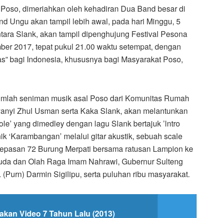
 Poso, dimeriahkan oleh kehadiran Dua Band besar di
nd Ungu akan tampil lebih awal, pada hari Minggu, 5
ara Slank, akan tampil dipenghujung Festival Pesona
ber 2017, tepat pukul 21.00 waktu setempat, dengan
” bagi Indonesia, khususnya bagi Masyarakat Poso,
ejumlah seniman musik asal Poso dari Komunitas Rumah
nyanyi Zhul Usman serta Kaka Slank, akan melantunkan
ole’ yang dimedley dengan lagu Slank bertajuk ’lntro
knik ‘Karambangan’ melalui gitar akustik, sebuah scale
elepasan 72 Burung Merpati bersama ratusan Lampion ke
da dan Olah Raga Imam Nahrawi, Gubernur Sulteng
 (Purn) Darmin Sigilipu, serta puluhan ribu masyarakat.
akan Video 7 Tahun Lalu (2013)