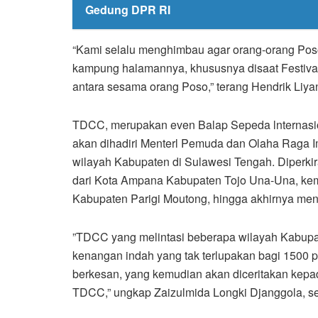
Gedung DPR RI
“Kami selalu menghimbau agar orang-orang Poso 
kampung halamannya, khususnya disaat Festiva
antara sesama orang Poso,” terang Hendrik Liy
TDCC, merupakan even Balap Sepeda lnternasio
akan dihadiri Menterl Pemuda dan Olaha Raga Im
wilayah Kabupaten di Sulawesi Tengah. Diperkir
dari Kota Ampana Kabupaten Tojo Una-Una, kem
Kabupaten Parigi Moutong, hingga akhirnya menu
”TDCC yang melintasi beberapa wilayah Kabupa
kenangan indah yang tak terlupakan bagi 1500 p
berkesan, yang kemudian akan diceritakan kepa
TDCC,” ungkap Zaizulmida Longki Djanggola, 