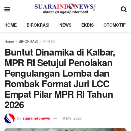
HOME
BIROKRASI
NEWS
EKBIS
OTOMOTIF
Home
BIROKRASI
MPR RI
Buntut Dinamika di Kalbar,
MPR RI Setujui Penolakan
Pengulangan Lomba dan
Rombak Format Juri LCC
Empat Pilar MPR RI Tahun
2026
by
suaraindonews
18 Mei 2026