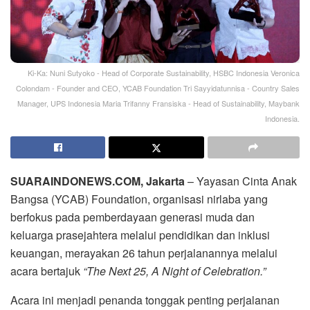
Ki-Ka: Nuni Sutyoko - Head of Corporate Sustainability, HSBC Indonesia Veronica
Colondam - Founder and CEO, YCAB Foundation Tri Sayyidatunnisa - Country Sales
Manager, UPS Indonesia Maria Trifanny Fransiska - Head of Sustainability, Maybank
Indonesia.
SUARAINDONEWS.COM,
Jakarta
– Yayasan Cinta Anak
Bangsa (YCAB) Foundation, organisasi nirlaba yang
berfokus pada pemberdayaan generasi muda dan
keluarga prasejahtera melalui pendidikan dan inklusi
keuangan, merayakan 26 tahun perjalanannya melalui
acara bertajuk
“The Next 25, A Night of Celebration.”
Acara ini menjadi penanda tonggak penting perjalanan