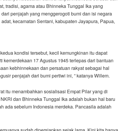
t, tradisi, agama atau Bhinneka Tunggal Ika yang
i dari penjajah yang menggerogoti bumi dan isi negara
an adat, kecamatan Sentani, kabupaten Jayapura, Papua,
a kedua kondisi tersebut, kecil kemungkinan itu dapat
arti kemerdekaan 17 Agustus 1945 terlepas dari bantuan
aan kebhinnekaan dan persatuan rakyat sebagai hal
usir penjajah dari bumi pertiwi ini, ” katanya Willem.
at itu menambahkan sosialisasi Empat Pilar yang di
NKRI dan Bhinneka Tunggal Ika adalah bukan hal baru
dah ada sebelum Indonesia merdeka. Pancasila adalah
emuanya sudah dipersiapkan sejak lama. Kini kita hanya