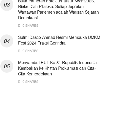
Buka Pameran Foto Jurnalistik KWP 2026,
Rieke Diah Pitaloka: Setiap Jepretan
Wartawan Parlemen adalah Warisan Sejarah
Demokrasi
0 SHARES
Sufmi Dasco Ahmad Resmi Membuka UMKM
Fest 2024 Fraksi Gerindra
0 SHARES
Menyambut HUT Ke-81 Republik Indonesia:
Kembalilah ke Khittah Proklamasi dan Cita-
Cita Kemerdekaan
0 SHARES