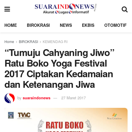
HOME
BIROKRASI
NEWS
EKBIS
OTOMOTIF
Home
BIROKRASI
KEMENDAG RI
“Tumuju Cahyaning Jiwo”
Ratu Boko Yoga Festival
2017 Ciptakan Kedamaian
dan Ketenangan Jiwa
by
suaraindonews
27 Maret 2017