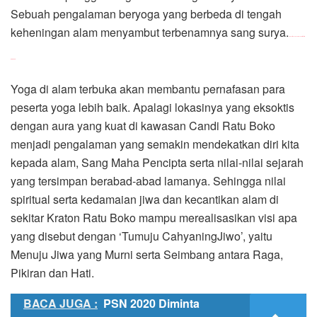
Sebuah pengalaman beryoga yang berbeda di tengah
keheningan alam menyambut terbenamnya sang surya.
Teen Titans: The Judas Contract film
download
Yoga di alam terbuka akan membantu pernafasan para
peserta yoga lebih baik. Apalagi lokasinya yang eksoktis
dengan aura yang kuat di kawasan Candi Ratu Boko
menjadi pengalaman yang semakin mendekatkan diri kita
kepada alam, Sang Maha Pencipta serta nilai-nilai sejarah
yang tersimpan berabad-abad lamanya. Sehingga nilai
spiritual serta kedamaian jiwa dan kecantikan alam di
sekitar Kraton Ratu Boko mampu merealisasikan visi apa
yang disebut dengan ‘Tumuju CahyaningJiwo’, yaitu
Menuju Jiwa yang Murni serta Seimbang antara Raga,
Pikiran dan Hati.
BACA JUGA :
PSN 2020 Diminta