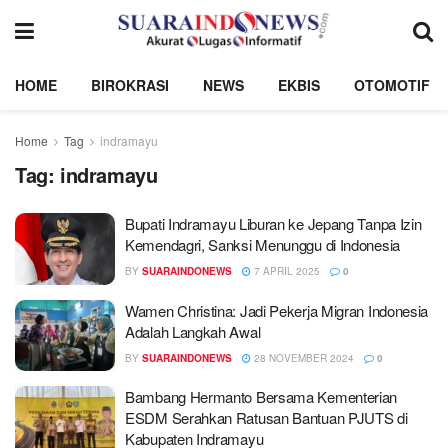
HOME
BIROKRASI
NEWS
EKBIS
OTOMOTIF
Home
Tag
indramayu
Tag:
indramayu
Bupati Indramayu Liburan ke Jepang Tanpa Izin
Kemendagri, Sanksi Menunggu di Indonesia
BY
SUARAINDONEWS
7 APRIL 2025
0
Wamen Christina: Jadi Pekerja Migran Indonesia
Adalah Langkah Awal
BY
SUARAINDONEWS
28 NOVEMBER 2024
0
Bambang Hermanto Bersama Kementerian
ESDM Serahkan Ratusan Bantuan PJUTS di
Kabupaten Indramayu