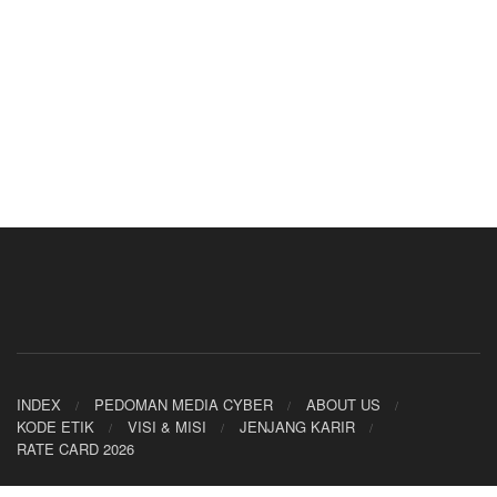
INDEX
PEDOMAN MEDIA CYBER
ABOUT US
KODE ETIK
VISI & MISI
JENJANG KARIR
RATE CARD 2026
© 2024 SUARAINDONEWS.COM - PT. DWIWARNA KREASI MEDIA