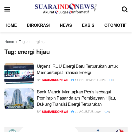
HOME
BIROKRASI
NEWS
EKBIS
OTOMOTIF
Home
Tag
energi hijau
Tag:
energi hijau
Urgensi RUU Energi Baru Terbarukan untuk
Mempercepat Transisi Energi
BY
SUARAINDONEWS
11 SEPTEMBER 2024
0
Bank Mandiri Mantapkan Posisi sebagai
Pemimpin Pasar dalam Pembiayaan Hijau,
Dukung Transisi Energi Terbarukan
BY
SUARAINDONEWS
22 AGUSTUS 2024
0