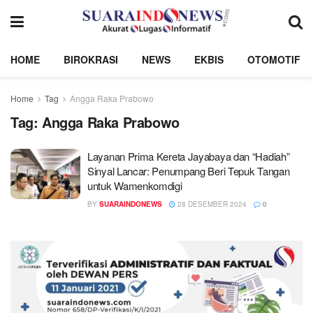
HOME
BIROKRASI
NEWS
EKBIS
OTOMOTIF
Home
Tag
Angga Raka Prabowo
Tag:
Angga Raka Prabowo
Layanan Prima Kereta Jayabaya dan “Hadiah”
Sinyal Lancar: Penumpang Beri Tepuk Tangan
untuk Wamenkomdigi
BY
SUARAINDONEWS
28 DESEMBER 2024
0