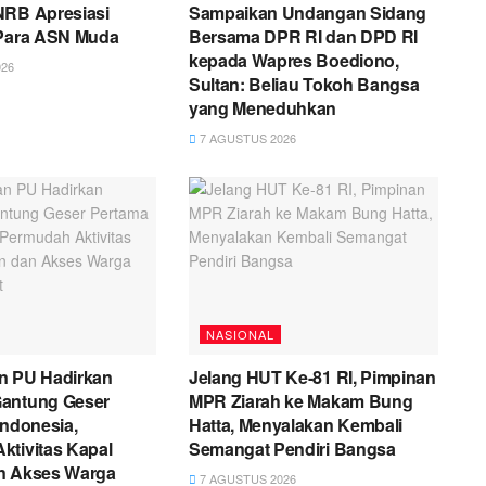
NRB Apresiasi
Sampaikan Undangan Sidang
 Para ASN Muda
Bersama DPR RI dan DPD RI
kepada Wapres Boediono,
26
Sultan: Beliau Tokoh Bangsa
yang Meneduhkan
7 AGUSTUS 2026
NASIONAL
n PU Hadirkan
Jelang HUT Ke-81 RI, Pimpinan
antung Geser
MPR Ziarah ke Makam Bung
Indonesia,
Hatta, Menyalakan Kembali
ktivitas Kapal
Semangat Pendiri Bangsa
n Akses Warga
7 AGUSTUS 2026