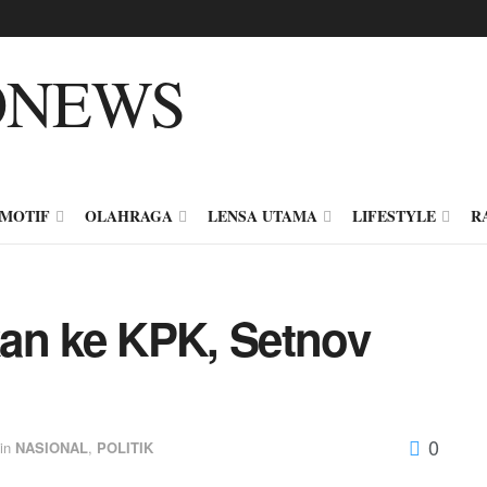
MOTIF
OLAHRAGA
LENSA UTAMA
LIFESTYLE
R
an ke KPK, Setnov
0
in
NASIONAL
,
POLITIK