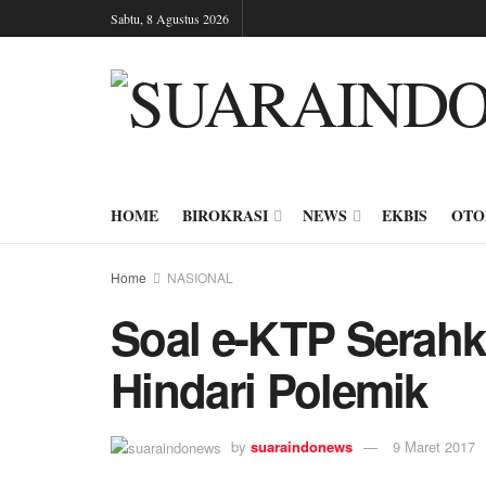
Sabtu, 8 Agustus 2026
HOME
BIROKRASI
NEWS
EKBIS
OTO
Home
NASIONAL
Soal e-KTP Serahk
Hindari Polemik
by
suaraindonews
9 Maret 2017