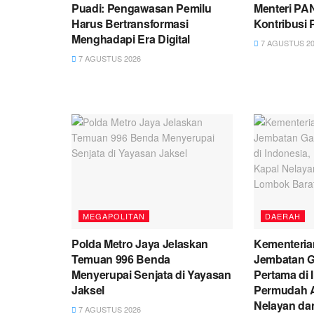
Puadi: Pengawasan Pemilu
Menteri PA
Harus Bertransformasi
Kontribusi
Menghadapi Era Digital
7 AGUSTUS 20
7 AGUSTUS 2026
MEGAPOLITAN
DAERAH
Polda Metro Jaya Jelaskan
Kementeria
Temuan 996 Benda
Jembatan G
Menyerupai Senjata di Yayasan
Pertama di 
Jaksel
Permudah A
Nelayan da
7 AGUSTUS 2026