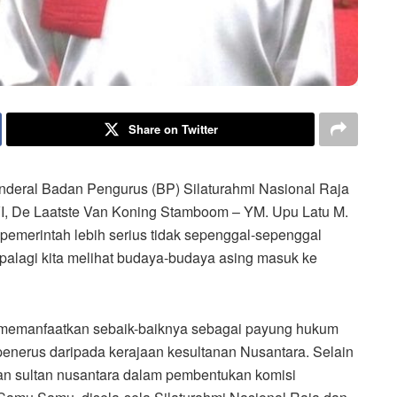
Share on Twitter
ral Badan Pengurus (BP) Silaturahmi Nasional Raja
I, De Laatste Van Koning Stamboom – YM. Upu Latu M.
merintah lebih serius tidak sepenggal-sepenggal
alagi kita melihat budaya-budaya asing masuk ke
 memanfaatkan sebaik-baiknya sebagai payung hukum
 penerus daripada kerajaan kesultanan Nusantara. Selain
an sultan nusantara dalam pembentukan komisi