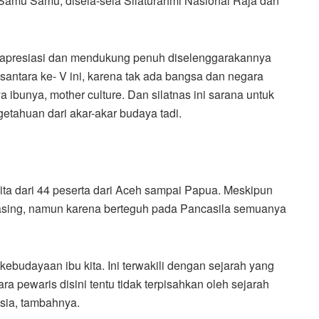
amu Samu, disela-sela Silaturahmi Nasional Raja dan
gapresiasi dan mendukung penuh diselenggarakannya
nusantara ke- V ini, karena tak ada bangsa dan negara
ibunya, mother culture. Dan silatnas ini sarana untuk
etahuan dari akar-akar budaya tadi.
 kita dari 44 peserta dari Aceh sampai Papua. Meskipun
asing, namun karena berteguh pada Pancasila semuanya
kebudayaan ibu kita. Ini terwakili dengan sejarah yang
ra pewaris disini tentu tidak terpisahkan oleh sejarah
sia, tambahnya.