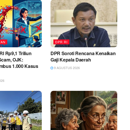
TAN
DPR RI
RI Rp9,1 Triliun
DPR Soroti Rencana Kenaikan
Scam, OJK:
Gaji Kepala Daerah
mbus 1.000 Kasus
9 AGUSTUS 2026
026