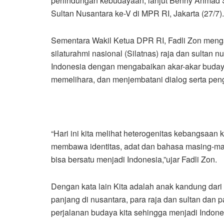
perlindungan kebudayaan, lanjut Benny Ahmad S
Sultan Nusantara ke-V di MPR RI, Jakarta (27/7).
Sementara Wakil Ketua DPR RI, Fadli Zon men
silaturahmi nasional (Silatnas) raja dan sultan 
Indonesia dengan mengabaikan akar-akar budaya 
memelihara, dan menjembatani dialog serta peng
“Hari ini kita melihat heterogenitas kebangsaan
membawa identitas, adat dan bahasa masing-m
bisa bersatu menjadi Indonesia,”ujar Fadli Zon.
Dengan kata lain Kita adalah anak kandung dari 
panjang di nusantara, para raja dan sultan dan pa
perjalanan budaya kita sehingga menjadi Indone