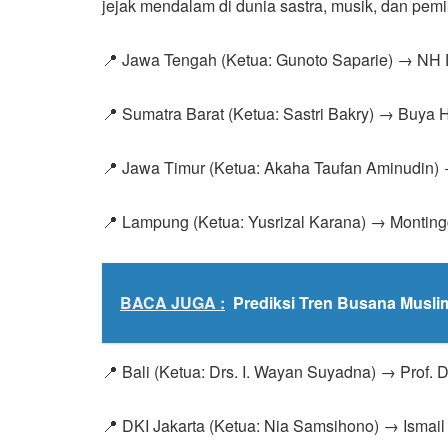
jejak mendalam di dunia sastra, musik, dan pemi
📍 Jawa Tengah (Ketua: Gunoto Saparie) → NH 
📍 Sumatra Barat (Ketua: Sastri Bakry) → Buya
📍 Jawa Timur (Ketua: Akaha Taufan Aminudin)
📍 Lampung (Ketua: Yusrizal Karana) → Montin
BACA JUGA :
Prediksi Tren Busana Musli
📍 Bali (Ketua: Drs. I. Wayan Suyadna) → Prof. D
📍 DKI Jakarta (Ketua: Nia Samsihono) → Ismail