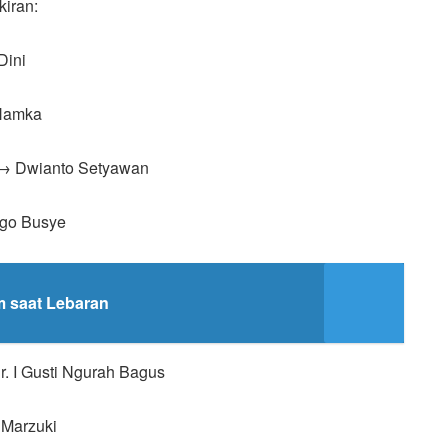
kiran:
Dini
 Hamka
 → Dwianto Setyawan
ggo Busye
m saat Lebaran
r. I Gusti Ngurah Bagus
 Marzuki