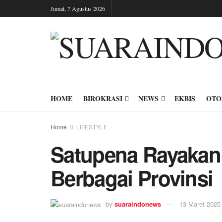
Jumat, 7 Agustus 2026
HOME
BIROKRASI
NEWS
EKBIS
OTO
Home
LIFESTYLE
Satupena Rayakan 
Berbagai Provinsi
by
suaraindonews
13 Maret 2025