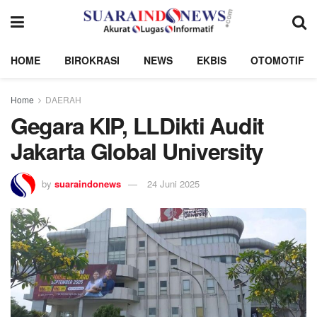
HOME
BIROKRASI
NEWS
EKBIS
OTOMOTIF
Home
DAERAH
Gegara KIP, LLDikti Audit
Jakarta Global University
by
suaraindonews
24 Juni 2025