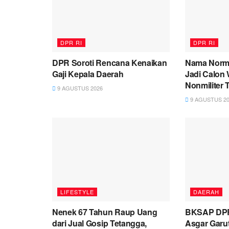
DPR RI
DPR RI
DPR Soroti Rencana Kenaikan
Nama Norm
Gaji Kepala Daerah
Jadi Calon
Nonmiliter 
9 AGUSTUS 2026
9 AGUSTUS 20
LIFESTYLE
DAERAH
Nenek 67 Tahun Raup Uang
BKSAP DPR
dari Jual Gosip Tetangga,
Asgar Garut