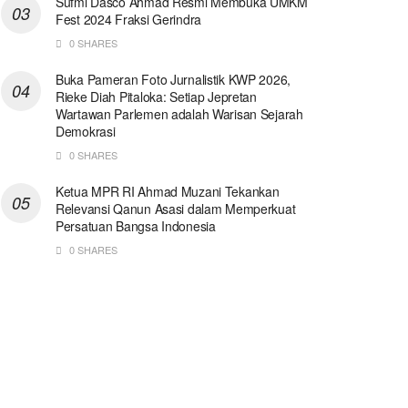
Sufmi Dasco Ahmad Resmi Membuka UMKM
Fest 2024 Fraksi Gerindra
0 SHARES
Buka Pameran Foto Jurnalistik KWP 2026,
Rieke Diah Pitaloka: Setiap Jepretan
Wartawan Parlemen adalah Warisan Sejarah
Demokrasi
0 SHARES
Ketua MPR RI Ahmad Muzani Tekankan
Relevansi Qanun Asasi dalam Memperkuat
Persatuan Bangsa Indonesia
0 SHARES