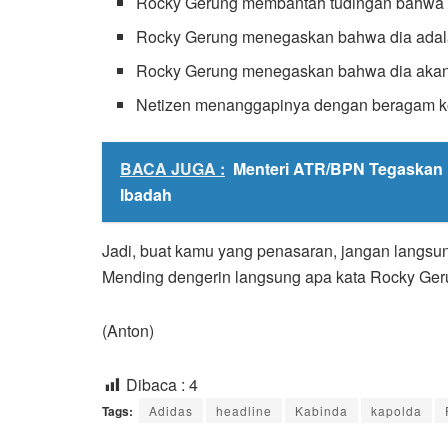
Rocky Gerung membantah tudingan bahwa di
Rocky Gerung menegaskan bahwa dia adala
Rocky Gerung menegaskan bahwa dia akan te
Netizen menanggapinya dengan beragam k
BACA JUGA :
Menteri ATR/BPN Tegaskan 
Ibadah
Jadi, buat kamu yang penasaran, jangan langsu
Mending dengerin langsung apa kata Rocky Ger
(Anton)
Dibaca :
4
Tags:
Adidas
headline
Kabinda
kapolda