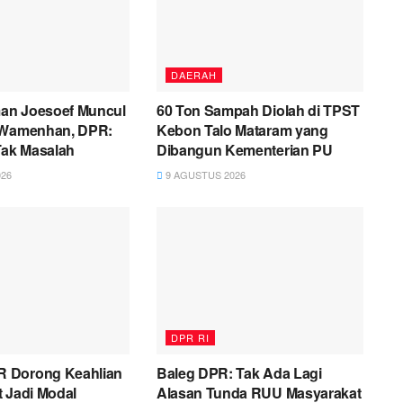
DAERAH
an Joesoef Muncul
60 Ton Sampah Diolah di TPST
 Wamenhan, DPR:
Kebon Talo Mataram yang
Tak Masalah
Dibangun Kementerian PU
26
9 AGUSTUS 2026
DPR RI
 Dorong Keahlian
Baleg DPR: Tak Ada Lagi
 Jadi Modal
Alasan Tunda RUU Masyarakat