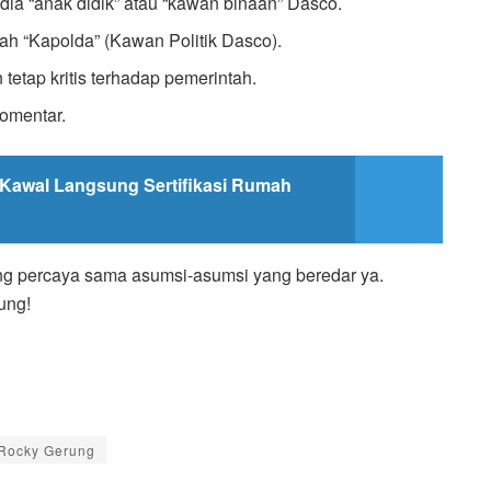
a “anak didik” atau “kawan binaan” Dasco.
h “Kapolda” (Kawan Politik Dasco).
tap kritis terhadap pemerintah.
omentar.
Kawal Langsung Sertifikasi Rumah
ng percaya sama asumsi-asumsi yang beredar ya.
ung!
Rocky Gerung